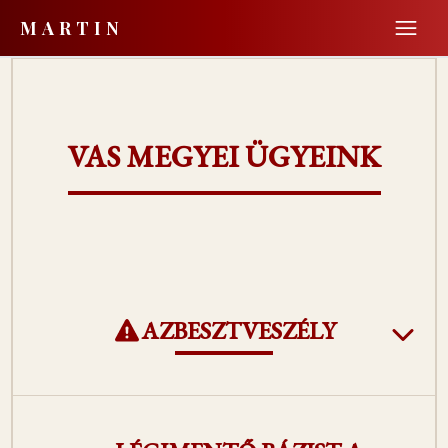
Menü 
MARTIN
VAS MEGYEI ÜGYEINK
AZBESZTVESZÉLY
KÖZÉRDEKŰ ADATIGÉNYLÉS AZ